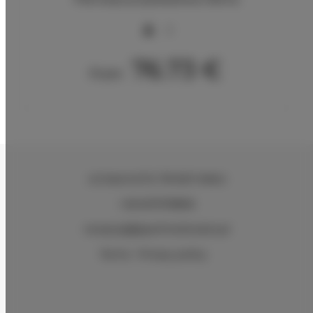
2
76.73 €
From
ul.Ciasna 8-10
, 78-600 Wałcz
+48 607078896
recepcja@aparthotelwalcz.pl
Terms
Privacy policy