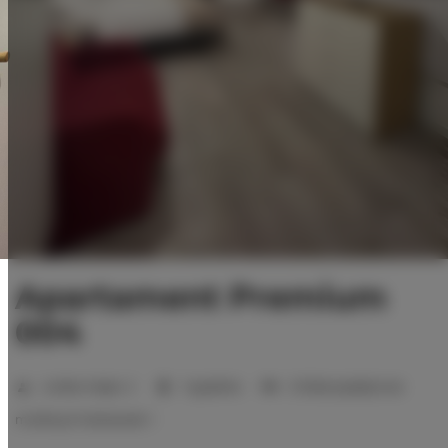
Apartament Premium
004
Liczba miejsc:
2
1 sypialnia
2 łóżka pojedyncze
możliwych dostawek:
1