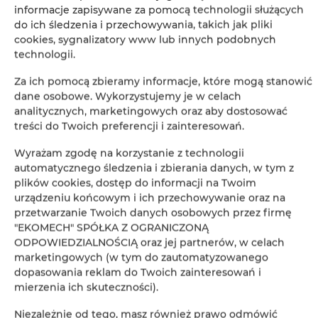
informacje zapisywane za pomocą technologii służących
do ich śledzenia i przechowywania, takich jak pliki
cookies, sygnalizatory www lub innych podobnych
+
technologii.
−
×
Za ich pomocą zbieramy informacje, które mogą stanowić
Apartament Premium 004
dane osobowe. Wykorzystujemy je w celach
analitycznych, marketingowych oraz aby dostosować
treści do Twoich preferencji i zainteresowań.
Wyrażam zgodę na korzystanie z technologii
automatycznego śledzenia i zbierania danych, w tym z
plików cookies, dostęp do informacji na Twoim
urządzeniu końcowym i ich przechowywanie oraz na
przetwarzanie Twoich danych osobowych przez firmę
"EKOMECH" SPÓŁKA Z OGRANICZONĄ
Leaflet
| ©
OpenStreetMap
contributors
ODPOWIEDZIALNOŚCIĄ oraz jej partnerów, w celach
marketingowych (w tym do zautomatyzowanego
ZOBACZ NA MAPIE
dopasowania reklam do Twoich zainteresowań i
mierzenia ich skuteczności).
ZAREZERWUJ TERAZ
Niezależnie od tego, masz również prawo odmówić