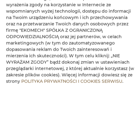
wyrażenia zgody na korzystanie w Internecie ze
wspomnianych wyżej technologii, dostępu do informacji
Udogodnienia
na Twoim urządzeniu końcowym i ich przechowywania
oraz na przetwarzanie Twoich danych osobowych przez
firmę "EKOMECH" SPÓŁKA Z OGRANICZONĄ
Lodówka
ODPOWIEDZIALNOŚCIĄ oraz jej partnerów, w celach
marketingowych (w tym do zautomatyzowanego
Telewizja kablowa
dopasowania reklam do Twoich zainteresowań i
mierzenia ich skuteczności). W tym celu kliknij: „NIE
Telewizor z płaskim ekranem
WYRAŻAM ZGODY” bądź dokonaj zmian w ustawieniach
przeglądarki internetowej, z której aktualnie korzystasz (w
zakresie plików cookies). Więcej informacji dowiesz się ze
Płyta kuchenna
strony
POLITYKA PRYWATNOŚCI I COOKIES SERWISU
.
Czajnik elektryczny
Aneks kuchenny
Kuchenka mikrofalowa