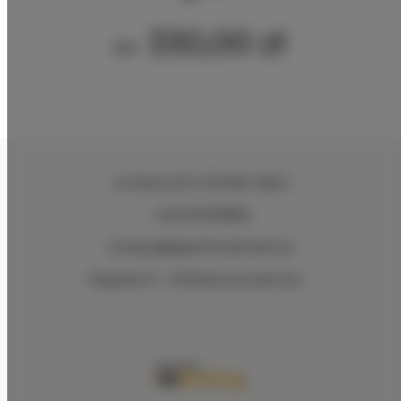
330,00 zł
Od
ul.Ciasna 8-10
, 78-600 Wałcz
+48 607078896
recepcja@aparthotelwalcz.pl
Regulamin
Polityka prywatności