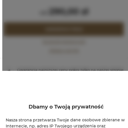
290,00 zł
od
ZAREZERWUJ TERAZ
Sprawdź dostępność
Zobacz cennik
Gwarancja najniższej ceny pokoi tylko na naszej stronie
www
Natychmiastowe potwierdzenie rezerwacji (płatność
online)
Gwarantujemy pełne bezpieczeństwo transakcji
Dbamy o Twoją prywatność
Nasza strona przetwarza Twoje dane osobowe zbierane w
Internecie, np. adres IP Twojego urządzenia oraz