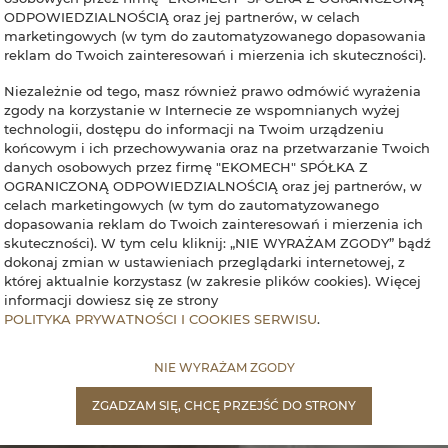
ODPOWIEDZIALNOŚCIĄ oraz jej partnerów, w celach
marketingowych (w tym do zautomatyzowanego dopasowania
reklam do Twoich zainteresowań i mierzenia ich skuteczności).
Niezależnie od tego, masz również prawo odmówić wyrażenia
zgody na korzystanie w Internecie ze wspomnianych wyżej
technologii, dostępu do informacji na Twoim urządzeniu
końcowym i ich przechowywania oraz na przetwarzanie Twoich
danych osobowych przez firmę "EKOMECH" SPÓŁKA Z
OGRANICZONĄ ODPOWIEDZIALNOŚCIĄ oraz jej partnerów, w
celach marketingowych (w tym do zautomatyzowanego
dopasowania reklam do Twoich zainteresowań i mierzenia ich
skuteczności). W tym celu kliknij: „NIE WYRAŻAM ZGODY” bądź
dokonaj zmian w ustawieniach przeglądarki internetowej, z
której aktualnie korzystasz (w zakresie plików cookies). Więcej
informacji dowiesz się ze strony
POLITYKA PRYWATNOŚCI I COOKIES SERWISU
.
NIE WYRAŻAM ZGODY
ZGADZAM SIĘ, CHCĘ PRZEJŚĆ DO STRONY