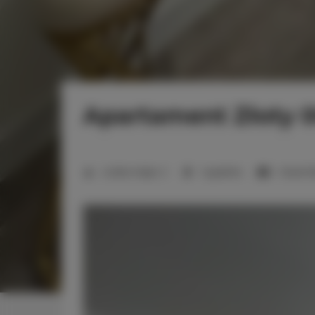
Apartament Złoty 
Liczba miejsc:
2
1 sypialnia
1 duże ł