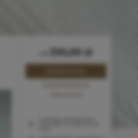
330,00 zł
od
ZAREZERWUJ TERAZ
Sprawdź dostępność
Zobacz cennik
Gwarancja najniższej ceny
pokoi tylko na naszej stronie
www