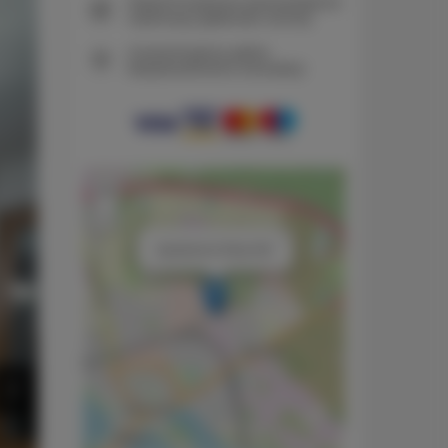
Natychmiastowe potwierdzenie
rezerwacji (płatność online)
Gwarantujemy pełne
bezpieczeństwo transakcji
+
−
×
Apartament Złoty 002