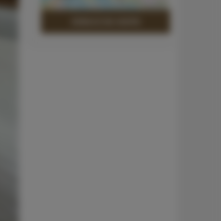
Leaflet
| ©
OpenStreetMap
contributors
ZOBACZ NA MAPIE