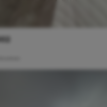
002
óżko podwójne