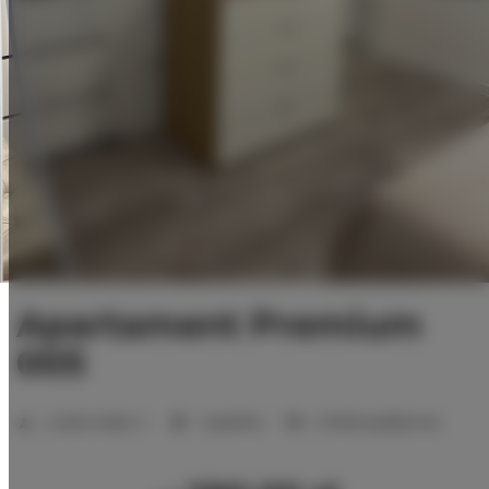
Apartament Premium
005
Liczba miejsc:
2
1 sypialnia
2 łóżka pojedyncze