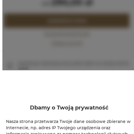
290,00 zł
od
ZAREZERWUJ TERAZ
Sprawdź dostępność
Zobacz cennik
Gwarancja najniższej ceny pokoi tylko na naszej stronie
www
Natychmiastowe potwierdzenie rezerwacji (płatność
online)
Gwarantujemy pełne bezpieczeństwo transakcji
Dbamy o Twoją prywatność
Nasza strona przetwarza Twoje dane osobowe zbierane w
Internecie, np. adres IP Twojego urządzenia oraz
informacje zapisywane za pomocą technologii służących