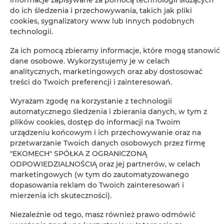
do ich śledzenia i przechowywania, takich jak pliki
+
cookies, sygnalizatory www lub innych podobnych
−
technologii.
×
Apartament Premium 005
Za ich pomocą zbieramy informacje, które mogą stanowić
dane osobowe. Wykorzystujemy je w celach
analitycznych, marketingowych oraz aby dostosować
treści do Twoich preferencji i zainteresowań.
Wyrażam zgodę na korzystanie z technologii
automatycznego śledzenia i zbierania danych, w tym z
plików cookies, dostęp do informacji na Twoim
urządzeniu końcowym i ich przechowywanie oraz na
przetwarzanie Twoich danych osobowych przez firmę
Leaflet
| ©
OpenStreetMap
contributors
"EKOMECH" SPÓŁKA Z OGRANICZONĄ
ODPOWIEDZIALNOŚCIĄ oraz jej partnerów, w celach
ZOBACZ NA MAPIE
marketingowych (w tym do zautomatyzowanego
dopasowania reklam do Twoich zainteresowań i
ZAREZERWUJ TERAZ
mierzenia ich skuteczności).
Niezależnie od tego, masz również prawo odmówić