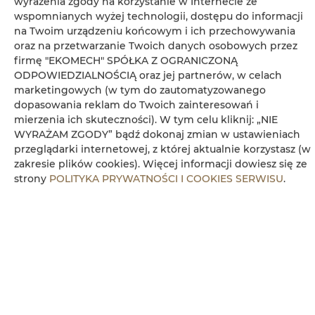
wyrażenia zgody na korzystanie w Internecie ze
Udogodnienia
wspomnianych wyżej technologii, dostępu do informacji
na Twoim urządzeniu końcowym i ich przechowywania
oraz na przetwarzanie Twoich danych osobowych przez
Lodówka
firmę "EKOMECH" SPÓŁKA Z OGRANICZONĄ
ODPOWIEDZIALNOŚCIĄ oraz jej partnerów, w celach
Telewizja kablowa
marketingowych (w tym do zautomatyzowanego
dopasowania reklam do Twoich zainteresowań i
Telewizor z płaskim ekranem
mierzenia ich skuteczności). W tym celu kliknij: „NIE
WYRAŻAM ZGODY” bądź dokonaj zmian w ustawieniach
przeglądarki internetowej, z której aktualnie korzystasz (w
Płyta kuchenna
zakresie plików cookies). Więcej informacji dowiesz się ze
strony
POLITYKA PRYWATNOŚCI I COOKIES SERWISU
.
Czajnik elektryczny
Aneks kuchenny
Kuchenka mikrofalowa
Ręczniki