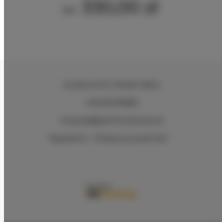
330,00 zł
Od
ul.Ciasna 8-10
, 78-600 Wałcz
+48 607078896
recepcja@aparthotelwalcz.pl
Regulamin
Polityka prywatności