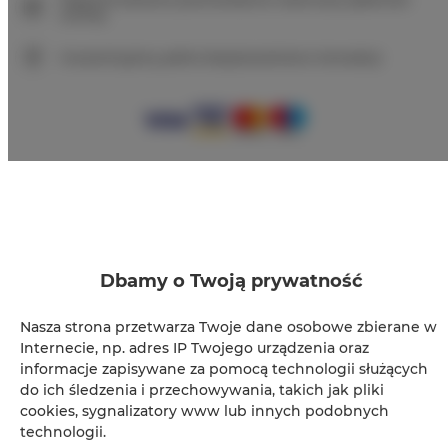
online)
Gwarantujemy pełne bezpieczeństwo transakcji
+
−
×
Apartament Chabrowy 105
Dbamy o Twoją prywatność
Nasza strona przetwarza Twoje dane osobowe zbierane w
Internecie, np. adres IP Twojego urządzenia oraz
informacje zapisywane za pomocą technologii służących
do ich śledzenia i przechowywania, takich jak pliki
cookies, sygnalizatory www lub innych podobnych
technologii.