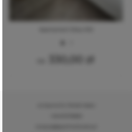
Apartament Złoty 002
2
330,00 zł
Od
ul.Ciasna 8-10
, 78-600 Wałcz
+48 607078896
recepcja@aparthotelwalcz.pl