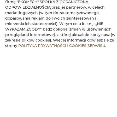
firmę "EKOMECH" SPÓŁKA Z OGRANICZONĄ
Czajnik elektryczny
ODPOWIEDZIALNOŚCIĄ oraz jej partnerów, w celach
marketingowych (w tym do zautomatyzowanego
Aneks kuchenny
dopasowania reklam do Twoich zainteresowań i
mierzenia ich skuteczności). W tym celu kliknij: „NIE
WYRAŻAM ZGODY” bądź dokonaj zmian w ustawieniach
Kuchenka mikrofalowa
przeglądarki internetowej, z której aktualnie korzystasz (w
zakresie plików cookies). Więcej informacji dowiesz się ze
Ręczniki
strony
POLITYKA PRYWATNOŚCI I COOKIES SERWISU
.
Kabina prysznicowa
Parking
Obiekt przyjazny dla dzieci
Bezpłatne Wi-Fi
WŁAŚCIWOŚCI POKOJU