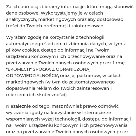
Za ich pomocą zbieramy informacje, które mogą stanowić
Leaflet
| ©
OpenStreetMap
contributors
dane osobowe. Wykorzystujemy je w celach
analitycznych, marketingowych oraz aby dostosować
ZOBACZ NA MAPIE
treści do Twoich preferencji i zainteresowań.
ZAREZERWUJ TERAZ
Wyrażam zgodę na korzystanie z technologii
automatycznego śledzenia i zbierania danych, w tym z
plików cookies, dostęp do informacji na Twoim
urządzeniu końcowym i ich przechowywanie oraz na
Udogodnienia
przetwarzanie Twoich danych osobowych przez firmę
"EKOMECH" SPÓŁKA Z OGRANICZONĄ
ODPOWIEDZIALNOŚCIĄ oraz jej partnerów, w celach
Lodówka
marketingowych (w tym do zautomatyzowanego
dopasowania reklam do Twoich zainteresowań i
Telewizja kablowa
mierzenia ich skuteczności).
Niezależnie od tego, masz również prawo odmówić
Telewizor z płaskim ekranem
wyrażenia zgody na korzystanie w Internecie ze
wspomnianych wyżej technologii, dostępu do informacji
Płyta kuchenna
na Twoim urządzeniu końcowym i ich przechowywania
oraz na przetwarzanie Twoich danych osobowych przez