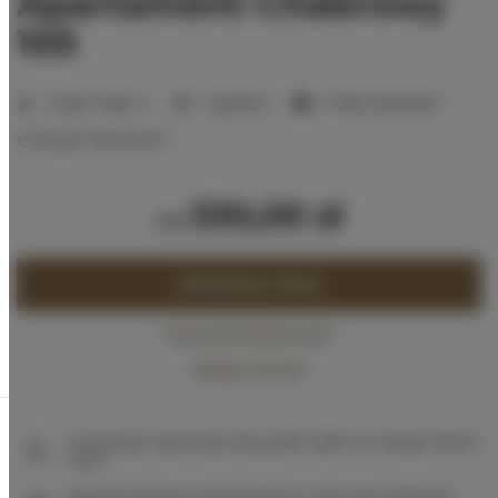
Apartament Chabrowy
105
Liczba miejsc:
2
1 sypialnia
1 łóżko podwójne
możliwych dostawek:
1
330,00 zł
od
ZAREZERWUJ TERAZ
Sprawdź dostępność
Zobacz cennik
Gwarancja najniższej ceny pokoi tylko na naszej stronie
www
Natychmiastowe potwierdzenie rezerwacji (płatność