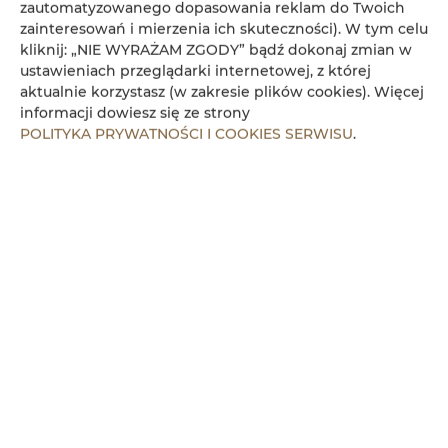
zautomatyzowanego dopasowania reklam do Twoich
zainteresowań i mierzenia ich skuteczności). W tym celu
kliknij: „NIE WYRAŻAM ZGODY” bądź dokonaj zmian w
ustawieniach przeglądarki internetowej, z której
aktualnie korzystasz (w zakresie plików cookies). Więcej
informacji dowiesz się ze strony
POLITYKA PRYWATNOŚCI I COOKIES SERWISU
.
Apartament Chabrowy 009
miejsc: 2
330,00 zł
Cena już od
Apartament dwuosobowy
SZCZEGÓŁY