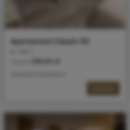
Apartament Classic 110
miejsc: 2
290,00 zł
Cena już od
Apartament dwuosobowy
SZCZEGÓŁY