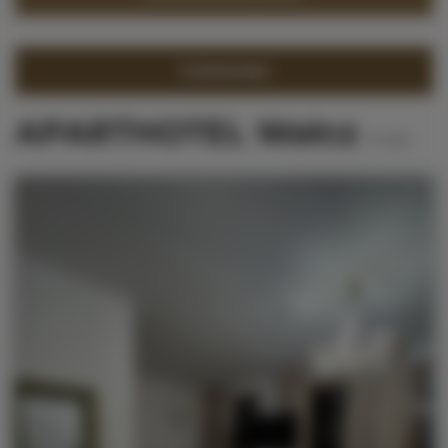
FILTROWANIE
APARTHOTEL Wałcz
31
ofert