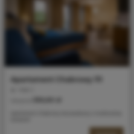
Apartament Chabrowy 111
miejsc: 2
330,00 zł
Cena już od
Apartament Chabrowy dwuosobowy z możliwością
dostawki