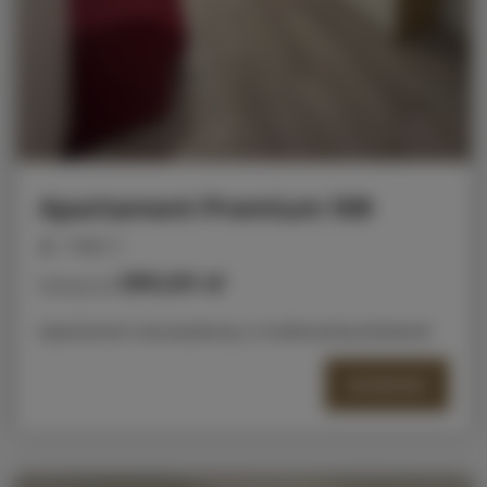
Apartament Premium 109
miejsc: 2
290,00 zł
Cena już od
Apartament dwuosobowy z możliwością dostawki
SZCZEGÓŁY