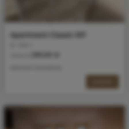
Apartment Classic 107
miejsc: 2
290,00 zł
Cena już od
Apartment dwuosobowy
SZCZEGÓŁY