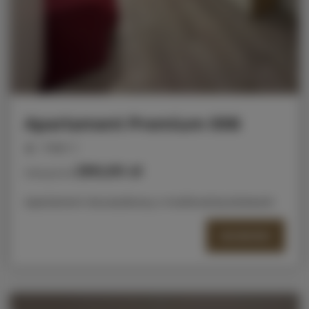
Apartament Premium 006
miejsc: 2
290,00 zł
Cena już od
Apartament dwuosobowy z możliwością dostawki
SZCZEGÓŁY