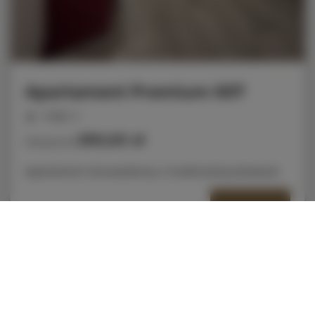
Apartament Premium 007
miejsc: 2
290,00 zł
Cena już od
Apartament dwuosobowy z możliwością dostawki
SZCZEGÓŁY