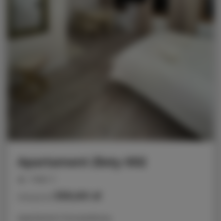
Apartament Złoty 002
miejsc: 2
330,00 zł
Cena już od
Apartament Dwuosobowy