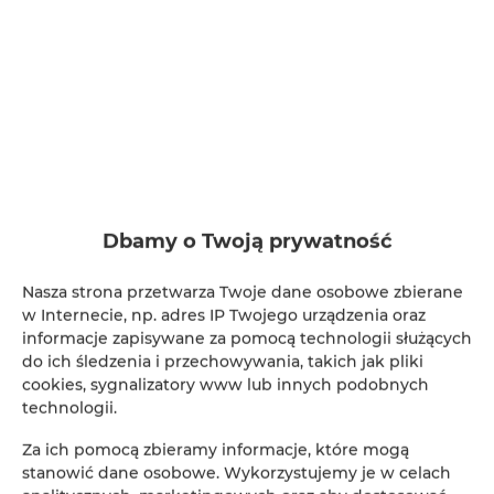
Dbamy o Twoją prywatność
Apartament Złoty 008
Nasza strona przetwarza Twoje dane osobowe zbierane
w Internecie, np. adres IP Twojego urządzenia oraz
miejsc: 2
informacje zapisywane za pomocą technologii służących
330,00 zł
Cena już od
do ich śledzenia i przechowywania, takich jak pliki
cookies, sygnalizatory www lub innych podobnych
Apartament Złoty dwuosobowy
technologii.
Za ich pomocą zbieramy informacje, które mogą
SZCZEGÓŁY
stanowić dane osobowe. Wykorzystujemy je w celach