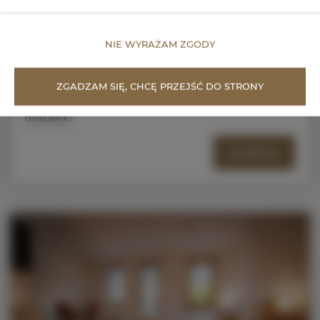
Apartament Chabrowy 105
NIE WYRAŻAM ZGODY
miejsc: 2
330,00 zł
Cena już od
ZGADZAM SIĘ, CHCĘ PRZEJŚĆ DO STRONY
Apartament Chabrowy dwuosobowy z możliwością
dostawki
SZCZEGÓŁY