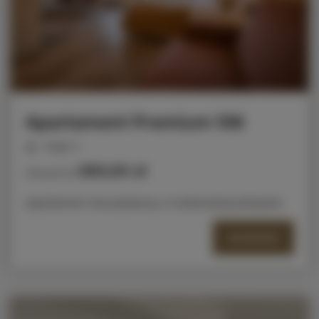
Apartament Premium 106
miejsc: 2
290,00 zł
Cena już od
Apartament dwuosobowy z możliwością dostawki
SZCZEGÓŁY