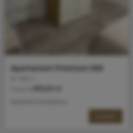
Apartament Premium 005
miejsc: 2
290,00 zł
Cena już od
Apartament Dwuosobowy
SZCZEGÓŁY