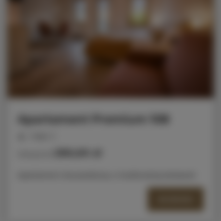
Apartament Premium 108
miejsc: 2
290,00 zł
Cena już od
Apartament dwuosobowy z możliwością dostawki
SZCZEGÓŁY