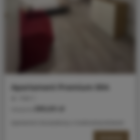
Apartament Premium 004
miejsc: 2
290,00 zł
Cena już od
Apartament dwuosobowy z możliwością dostawki
SZCZEGÓŁY