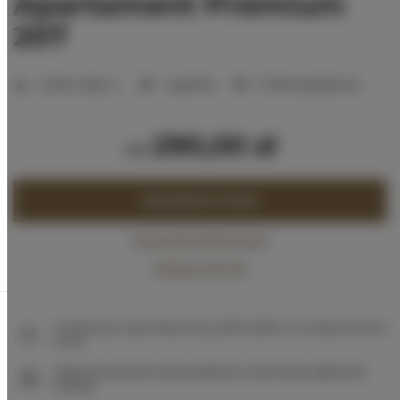
Apartament Premium
207
Liczba miejsc:
2
1 sypialnia
2 łóżka pojedyncze
290,00 zł
od
ZAREZERWUJ TERAZ
Sprawdź dostępność
Zobacz cennik
Gwarancja najniższej ceny pokoi tylko na naszej stronie
www
Natychmiastowe potwierdzenie rezerwacji (płatność
online)