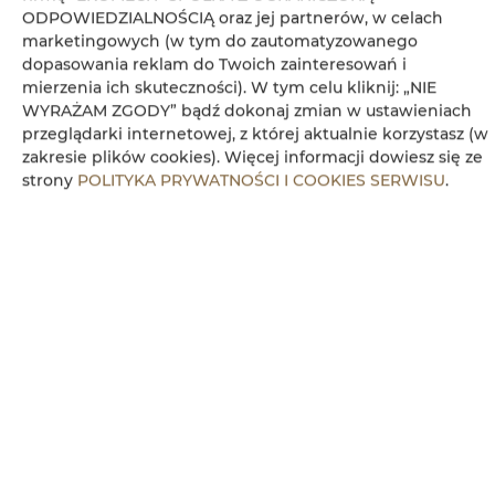
ODPOWIEDZIALNOŚCIĄ oraz jej partnerów, w celach
Aneks kuchenny
marketingowych (w tym do zautomatyzowanego
dopasowania reklam do Twoich zainteresowań i
mierzenia ich skuteczności). W tym celu kliknij: „NIE
Kuchenka mikrofalowa
WYRAŻAM ZGODY” bądź dokonaj zmian w ustawieniach
przeglądarki internetowej, z której aktualnie korzystasz (w
Ręczniki
zakresie plików cookies). Więcej informacji dowiesz się ze
strony
POLITYKA PRYWATNOŚCI I COOKIES SERWISU
.
Kabina prysznicowa
Parking
Obiekt przyjazny dla dzieci
Bezpłatne Wi-Fi
WŁAŚCIWOŚCI POKOJU