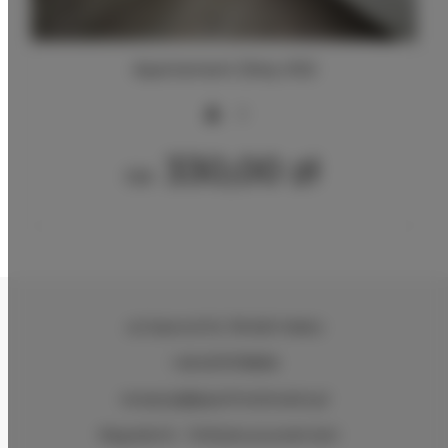
Apartament Złoty 002
2
330,00 zł
Od
ul.Ciasna 8-10
, 78-600 Wałcz
+48 607078896
recepcja@aparthotelwalcz.pl
Regulamin
Polityka prywatności