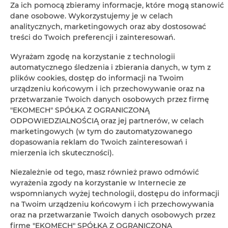
Leaflet
| ©
OpenStreetMap
contributors
Za ich pomocą zbieramy informacje, które mogą stanowić
dane osobowe. Wykorzystujemy je w celach
ZOBACZ NA MAPIE
analitycznych, marketingowych oraz aby dostosować
treści do Twoich preferencji i zainteresowań.
ZAREZERWUJ TERAZ
Wyrażam zgodę na korzystanie z technologii
automatycznego śledzenia i zbierania danych, w tym z
plików cookies, dostęp do informacji na Twoim
Udogodnienia
urządzeniu końcowym i ich przechowywanie oraz na
przetwarzanie Twoich danych osobowych przez firmę
"EKOMECH" SPÓŁKA Z OGRANICZONĄ
Lodówka
ODPOWIEDZIALNOŚCIĄ oraz jej partnerów, w celach
marketingowych (w tym do zautomatyzowanego
Telewizja kablowa
dopasowania reklam do Twoich zainteresowań i
mierzenia ich skuteczności).
Telewizor z płaskim ekranem
Niezależnie od tego, masz również prawo odmówić
wyrażenia zgody na korzystanie w Internecie ze
Płyta kuchenna
wspomnianych wyżej technologii, dostępu do informacji
na Twoim urządzeniu końcowym i ich przechowywania
oraz na przetwarzanie Twoich danych osobowych przez
Czajnik elektryczny
firmę "EKOMECH" SPÓŁKA Z OGRANICZONĄ