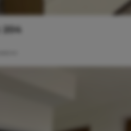
 204
pojedyncze