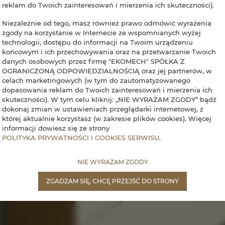
reklam do Twoich zainteresowań i mierzenia ich skuteczności).
Niezależnie od tego, masz również prawo odmówić wyrażenia
zgody na korzystanie w Internecie ze wspomnianych wyżej
technologii, dostępu do informacji na Twoim urządzeniu
końcowym i ich przechowywania oraz na przetwarzanie Twoich
danych osobowych przez firmę "EKOMECH" SPÓŁKA Z
OGRANICZONĄ ODPOWIEDZIALNOŚCIĄ oraz jej partnerów, w
celach marketingowych (w tym do zautomatyzowanego
dopasowania reklam do Twoich zainteresowań i mierzenia ich
skuteczności). W tym celu kliknij: „NIE WYRAŻAM ZGODY” bądź
dokonaj zmian w ustawieniach przeglądarki internetowej, z
której aktualnie korzystasz (w zakresie plików cookies). Więcej
informacji dowiesz się ze strony
POLITYKA PRYWATNOŚCI I COOKIES SERWISU
.
NIE WYRAŻAM ZGODY
ZGADZAM SIĘ, CHCĘ PRZEJŚĆ DO STRONY