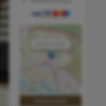
bezpieczeństwo transakcji
+
−
×
Apartament Classic 204
Leaflet
| ©
OpenStreetMap
contributors
ZOBACZ NA MAPIE