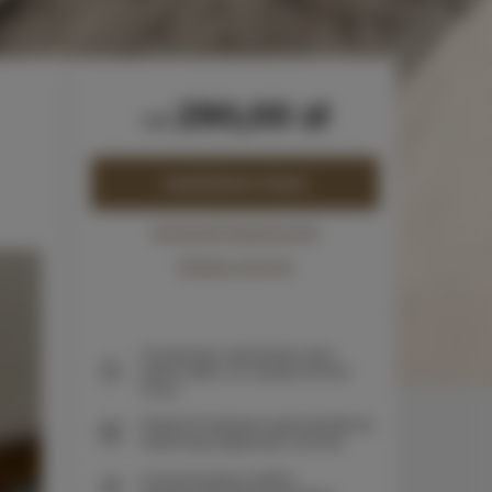
290,00 zł
od
ZAREZERWUJ TERAZ
Sprawdź dostępność
Zobacz cennik
Gwarancja najniższej ceny
pokoi tylko na naszej stronie
www
Natychmiastowe potwierdzenie
rezerwacji (płatność online)
Gwarantujemy pełne