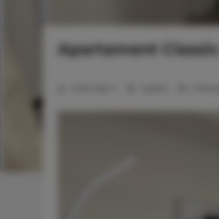
Apartament Classic
Liczba miejsc:
2
1 sypialnia
2 łóżka 