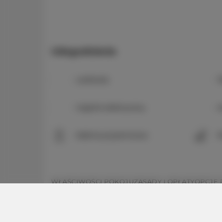
Udogodnienia
Lodówka
T
Czajnik elektryczny
A
Kabina prysznicowa
P
WŁAŚCIWOŚCI POKOJU
ZASADY I OPŁATY
OPCJE
Właściwości pokoju: