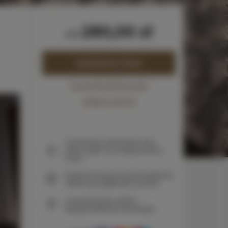
280,00 zł
od
ZAREZERWUJ TERAZ
Sprawdź dostępność
Zobacz cennik
Gwarancja najniższej ceny
pokoi tylko na naszej stronie
www
Natychmiastowe potwierdzenie
rezerwacji (płatność online)
Gwarantujemy pełne
bezpieczeństwo transakcji