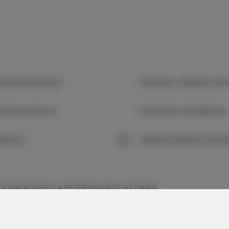
elewizja kablowa
Telewizor z płaskim ek
neks kuchenny
Kuchenka mikrofalowa
arking
Obiekt przyjazny dla dzi
 DODATKOWE
DLA REZERWUJĄCYCH
CENNIK