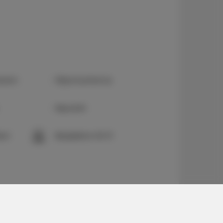
ranem
Płyta kuchenna
Ręczniki
eci
Bezpłatne Wi-Fi