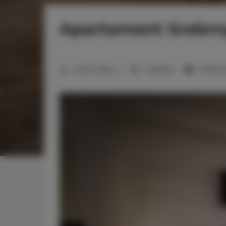
Apartament Srebrny
Liczba miejsc:
2
1 sypialnia
1 łóżko 