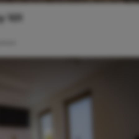
 101
podwójne