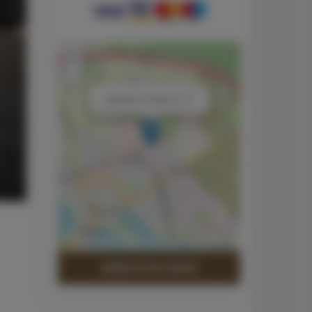
+
−
×
Apartament Srebrny 101
Leaflet
| ©
OpenStreetMap
contributors
ZOBACZ NA MAPIE